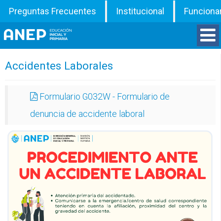
Preguntas Frecuentes
Institucional
Funciona
Divisiones
Accidentes Laborales
Departamentos
Formulario G032W - Formulario de
denuncia de accidente laboral
Inspecciones
Programas
ATD
Documentos