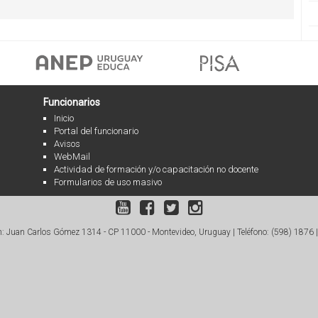
Funcionarios
Inicio
Portal del funcionario
Avisos
WebMail
Actividad de formación y/o capacitación no docente
Formularios de uso masivo
: Juan Carlos Gómez 1314 - CP 11000 - Montevideo, Uruguay |
Teléfono: (598) 1876