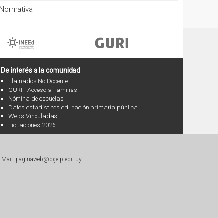
Normativa
De interés a la comunidad
Llamados No Docente
GURI - Acceso a Familias
Nómina de escuelas
Datos estadísticos educación primaria pública
Webs Vinculadas
Licitaciones 2026
|
Mail: paginaweb@dgeip.edu.uy