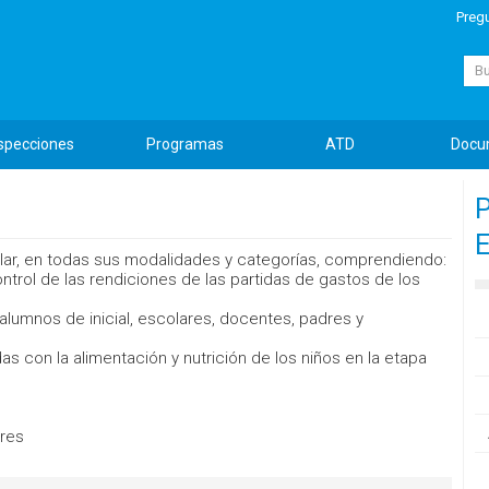
Preg
Busc
specciones
Programas
ATD
Docu
P
E
olar, en todas sus modalidades y categorías, comprendiendo:
 control de las rendiciones de las partidas de gastos de los
a alumnos de inicial, escolares, docentes, padres y
as con la alimentación y nutrición de los niños en la etapa
ares