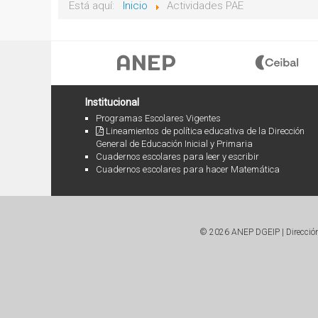
Está aquí:
Inicio
Actividades PAE
Institucional
Programas Escolares Vigentes
Lineamientos de política educativa de la Dirección
General de Educación Inicial y Primaria
Cuadernos escolares para leer y escribir
Cuadernos escolares para hacer Matemática
© 2026 ANEP DGEIP | Dirección