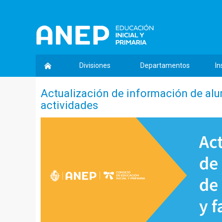
Divisiones
Departamentos
In
Actualización de información de alu
actividades