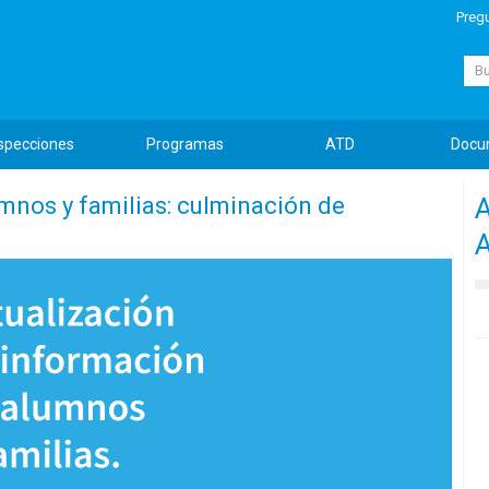
Preg
Busc
specciones
Programas
ATD
Docu
mnos y familias: culminación de
A
A