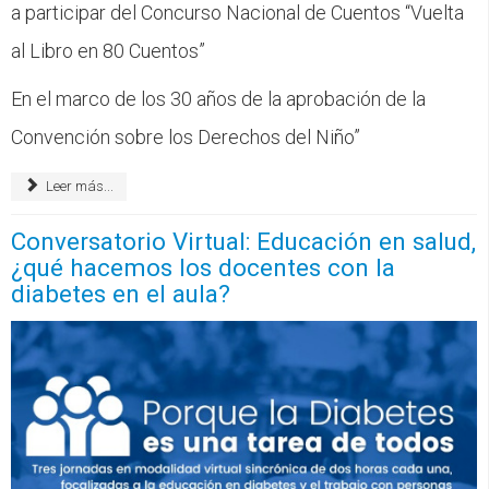
CFP
a participar del Concurso Nacional de Cuentos “Vuelta
al Libro en 80 Cuentos”
Noticias
En el marco de los 30 años de la aprobación de la
Convención sobre los Derechos del Niño”
Leer más...
Conversatorio Virtual: Educación en salud,
¿qué hacemos los docentes con la
diabetes en el aula?