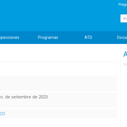
Preg
Busc
specciones
Programas
ATD
Docu
ero. de setiembre de 2023
023