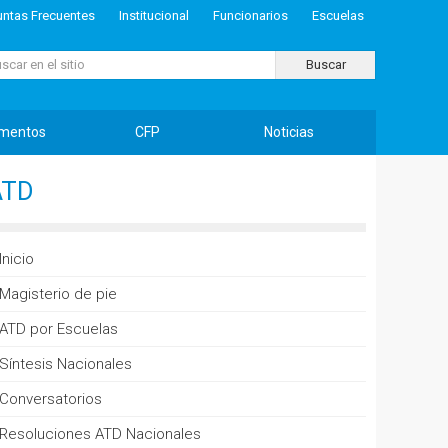
untas Frecuentes
Institucional
Funcionarios
Escuelas
ar...
Buscar
mentos
CFP
Noticias
ATD
Inicio
Magisterio de pie
ATD por Escuelas
Síntesis Nacionales
Conversatorios
Resoluciones ATD Nacionales