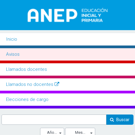
Inicio
Buscador
Avisos
Llamados docentes
Llamados no docentes
Elecciones de cargo
Buscar
Año...
Mes...