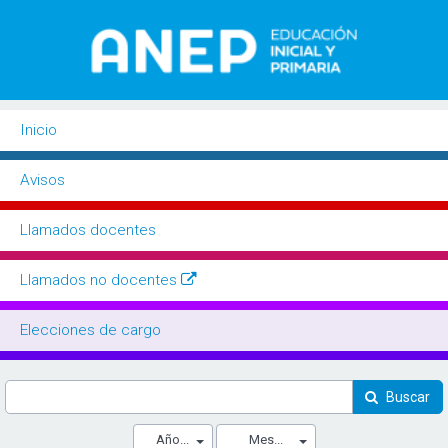
Inicio
Buscador
Avisos
Llamados docentes
Llamados no docentes
Elecciones de cargo
Buscar
Año...
Mes...