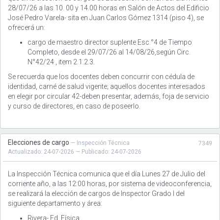
28/07/26 a las 10. 00 y 14.00 horas en Salón de Actos del Edificio
José Pedro Varela- sita en Juan Carlos Gómez 1314 (piso 4), se
ofrecerá un:
cargo de maestro director suplente Esc.°4 de Tiempo
Completo, desde el 29/07/26 al 14/08/26,según Circ.
N°42/24 , item 2.1.2.3.
Se recuerda que los docentes deben concurrir con cédula de
identidad, carné de salud vigente; aquellos docentes interesados
en elegir por circular 42-deben presentar, además, foja de servicio
y curso de directores, en caso de poseerlo.
Elecciones de cargo
— Inspección Técnica
7349
Actualizado: 24-07-2026 — Publicado: 24-07-2026
La Inspección Técnica comunica que el día Lunes 27 de Julio del
corriente año, a las 12:00 horas, por sistema de videoconferencia,
se realizará la elección de cargos de Inspector Grado I del
siguiente departamento y área:
Rivera- Ed. Física