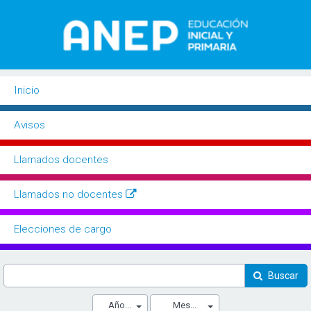
Inicio
Buscador
Avisos
Llamados docentes
Llamados no docentes
Elecciones de cargo
Buscar
Año...
Mes...