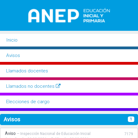
Inicio
Buscador
Avisos
Llamados docentes
Llamados no docentes
Elecciones de cargo
Avisos
1
Aviso
— Inspección Nacional de Educación Inicial
7179