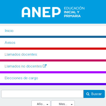
Inicio
Buscador
Avisos
Llamados docentes
Llamados no docentes
Elecciones de cargo
Buscar
Año...
Mes...