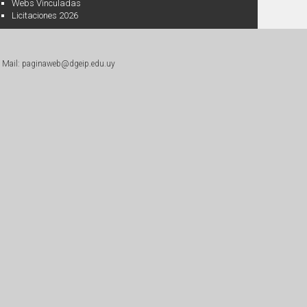
Webs Vinculadas
Licitaciones 2026
|
Mail: paginaweb@dgeip.edu.uy