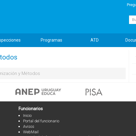
Preg
Busc
specciones
Programas
ATD
Docu
étodos
nización y Métodos
Funcionarios
Inicio
Portal del funcionario
Avisos
WebMail