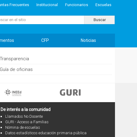
untas Frecuentes
Institucional
Funcionarios
Escuelas
ar...
Buscar
mentos
CFP
Noticias
Transparencia
Guía de oficinas
De interés a la comunidad
Llamados No Docente
GURI - Acceso a Familias
Nómina de escuelas
Datos estadísticos educación primaria pública