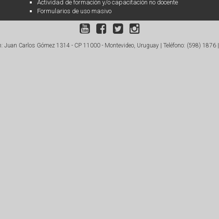
Actividad de formación y/o capacitación no docente
Formularios de uso masivo
: Juan Carlos Gómez 1314 - CP 11000 - Montevideo, Uruguay |
Teléfono: (598) 1876