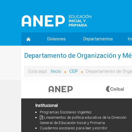
Divisiones
Departamentos
In
Departamento de Organización y M
Está aquí:
Inicio
CEIP
Departamento de Orga
Institucional
Programas Escolares Vigentes
Lineamientos de política educativa de la Dirección
General de Educación Inicial y Primaria
Cuadernos escolares para leer y escribir