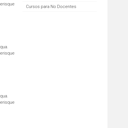
lerisque
Cursos para No Docentes
iqua.
lerisque
iqua.
lerisque