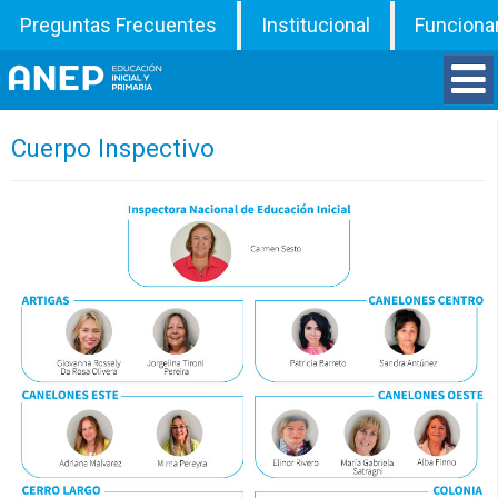
Preguntas Frecuentes
Institucional
Funciona
Divisiones
Cuerpo Inspectivo
Departamentos
Inspecciones
Programas
ATD
Documentos