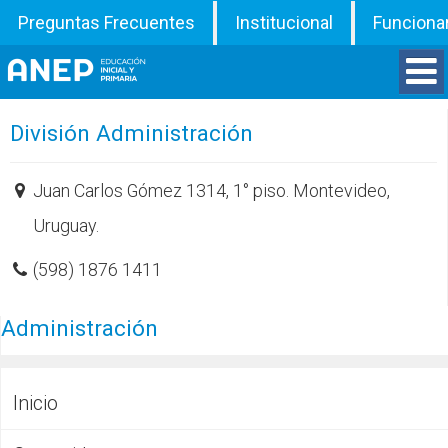
Preguntas Frecuentes
Institucional
Funciona
Divisiones
División Administración
Departamentos
Juan Carlos Gómez 1314, 1° piso. Montevideo,
Uruguay.
Inspecciones
(598) 1876 1411
Programas
Administración
ATD
Documentos
Inicio