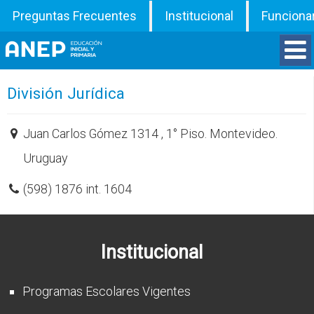
Preguntas Frecuentes
Institucional
Funciona
Divisiones
División Jurídica
Departamentos
Juan Carlos Gómez 1314 , 1° Piso. Montevideo.
Uruguay
Inspecciones
(598) 1876 int. 1604
Programas
ATD
Institucional
Documentos
Programas Escolares Vigentes