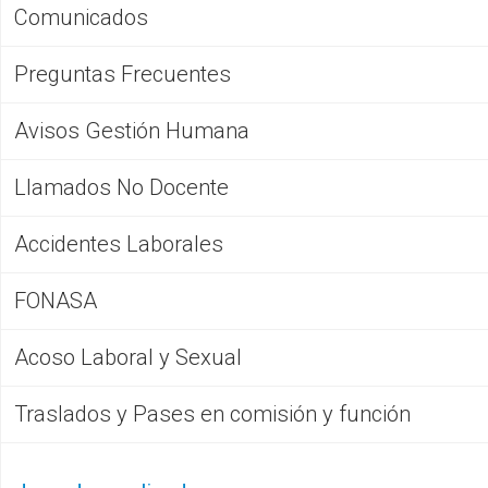
Comunicados
Encargada Jefa de Sección: Carla Silveira
Preguntas Frecuentes
csilveira@dgeip.edu.uy
Avisos Gestión Humana
Mails de contacto
: fojasdocentes@dgeip.edu.uy
Llamados No Docente
Ints. 3301-3302-3303
fojanodocente@dgeip.edu.uy
Accidentes Laborales
Int. 3103
FONASA
Acoso Laboral y Sexual
Traslados y Pases en comisión y función