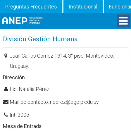
Preguntas Frecuentes
Institucional
Funciona
Divisiones
División Gestión Humana
Departamentos
Juan Carlos Gómez 1314, 3° piso. Montevideo.
Uruguay.
Inspecciones
Dirección
Programas
Lic. Natalia Pérez
ATD
Mail de contacto: nperez@dgeip.edu.uy
Int. 3005
Documentos
Mesa de Entrada