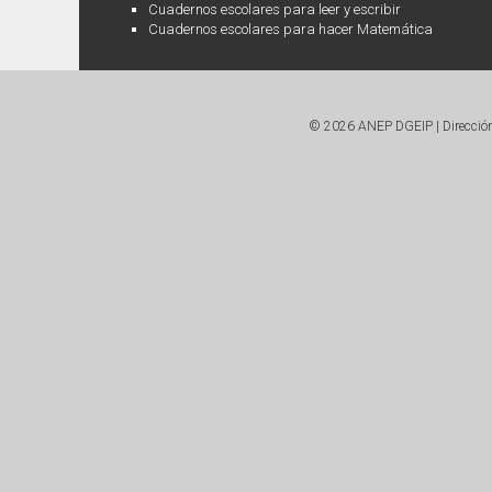
Cuadernos escolares para leer y escribir
Cuadernos escolares para hacer Matemática
© 2026 ANEP DGEIP | Dirección