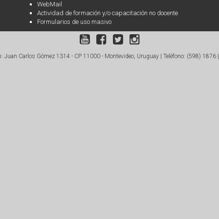
WebMail
Actividad de formación y/o capacitación no docente
Formularios de uso masivo
: Juan Carlos Gómez 1314 - CP 11000 - Montevideo, Uruguay |
Teléfono: (598) 1876