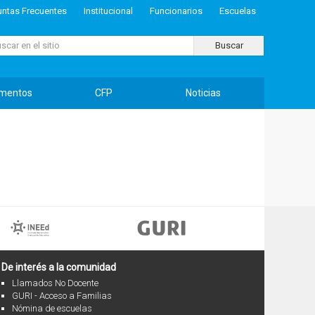
untas Frecuentes
Institucional
Funcionarios
Escuelas
ar...
Buscar
mentos
CFP
Noticias
De interés a la comunidad
Llamados No Docente
GURI - Acceso a Familias
Nómina de escuelas