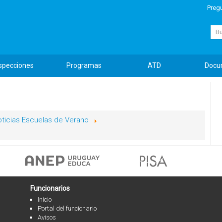
Preg
Busc
specciones
Programas
ATD
Docu
ticias Escuelas de Verano
Funcionarios
Inicio
Portal del funcionario
Avisos