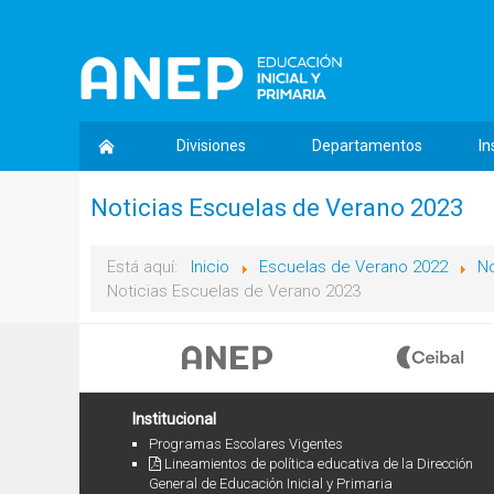
Divisiones
Departamentos
In
Noticias Escuelas de Verano 2023
Está aquí:
Inicio
Escuelas de Verano 2022
No
Noticias Escuelas de Verano 2023
Institucional
Programas Escolares Vigentes
Lineamientos de política educativa de la Dirección
General de Educación Inicial y Primaria