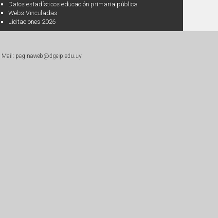
Datos estadísticos educación primaria pública
Webs Vinculadas
Licitaciones 2026
|
Mail: paginaweb@dgeip.edu.uy