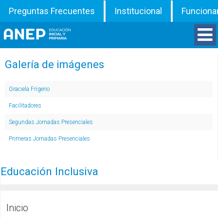
Preguntas Frecuentes
Institucional
Funciona
Divisiones
Galería de imágenes
Departamentos
Graciela Frigerio
Facilitadores
Inspecciones
Segundas Jornadas Presenciales
Primeras Jornadas Presenciales
Programas
ATD
Educación Inclusiva
Documentos
Inicio