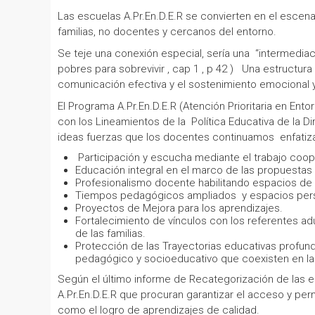
Las escuelas A.Pr.En.D.E.R se convierten en el escena
familias, no docentes y cercanos del entorno.
Se teje una conexión especial, sería una “intermediaci
pobres para sobrevivir , cap 1 , p 42 ) Una estructura 
comunicación efectiva y el sostenimiento emocional 
El Programa A.Pr.En.D.E.R (Atención Prioritaria en Ent
con los Lineamientos de la Política Educativa de la Dir
ideas fuerzas que los docentes continuamos enfatizan
Participación y escucha mediante el trabajo coope
Educación integral en el marco de las propuestas 
Profesionalismo docente habilitando espacios de
Tiempos pedagógicos ampliados y espacios pers
Proyectos de Mejora para los aprendizajes.
Fortalecimiento de vínculos con los referentes a
de las familias.
Protección de las Trayectorias educativas profun
pedagógico y socioeducativo que coexisten en las
Según el último informe de Recategorización de las e
A.Pr.En.D.E.R que procuran garantizar el acceso y per
como el logro de aprendizajes de calidad.