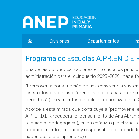
Divisiones
Departamentos
In
Programa de Escuelas A.PR.EN.D.E.R
Una de las conceptualizaciones en torno a los princip
administración para el quinquenio 2025 -2029 , hace fo
“Promover la construcción de una convivencia suste
los sujetos desde las diferencias que los caracteri
derechos” (Lineamientos de política educativa de la DG
Acorde a esta mirada que contribuye a “promover el e
A.Pr.En.D.E.R recupera el pensamiento de Ana Abramo
relaciones pedagógicas), quien enfatiza que el víncu
reconocimiento , cuidado y responsabilidad , donde l
hacen posible el aprendizaje.