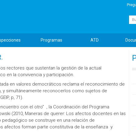
Preg
Busc
specciones
Programas
ATD
Docu
.
P
ios rectores que sustentan la gestión de la actual
co en la convivencia y participación.
ntada en valores democráticos reclama el reconocimiento de
zan, y simultáneamente reconocerlos como sujetos de
EIP, p, 71).
ncuentro con el otro” , la Coordinación del Programa
wski (2010, Maneras de querer: Los afectos docentes en las
lo pedagógico se construye en una relación de
os afectos forman parte constitutiva de la enseñanza y