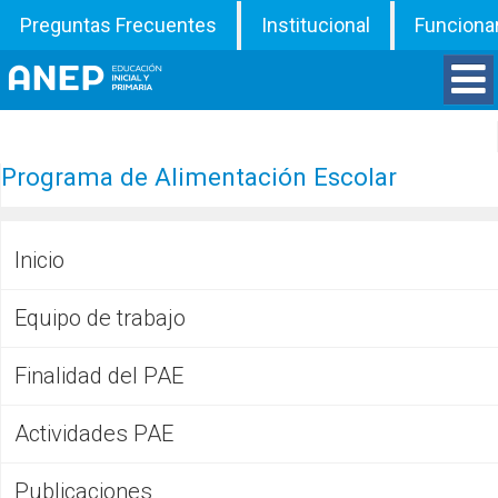
Preguntas Frecuentes
Institucional
Funciona
Divisiones
Programa de Alimentación Escolar
Departamentos
Inicio
Inspecciones
Equipo de trabajo
Programas
Finalidad del PAE
ATD
Actividades PAE
Documentos
Publicaciones