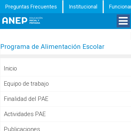
Preguntas Frecuentes
Institucional
Funciona
Divisiones
Programa de Alimentación Escolar
Departamentos
Inicio
Inspecciones
Equipo de trabajo
Programas
Finalidad del PAE
ATD
Actividades PAE
Documentos
Publicaciones