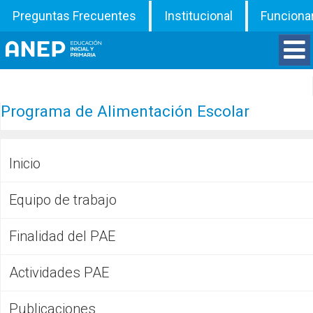
Preguntas Frecuentes
Institucional
Funciona
Divisiones
Programa de Alimentación Escolar
Departamentos
Inicio
Inspecciones
Equipo de trabajo
Programas
Finalidad del PAE
ATD
Actividades PAE
Documentos
Publicaciones