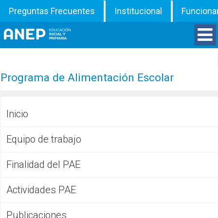
Preguntas Frecuentes
Institucional
Funciona
Divisiones
Programa de Alimentación Escolar
Departamentos
Inicio
Inspecciones
Equipo de trabajo
Programas
Finalidad del PAE
ATD
Actividades PAE
Documentos
Publicaciones