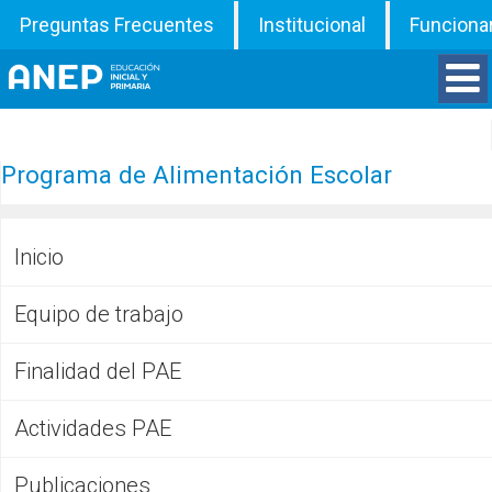
Preguntas Frecuentes
Institucional
Funciona
Divisiones
Programa de Alimentación Escolar
Departamentos
Inicio
Inspecciones
Equipo de trabajo
Programas
Finalidad del PAE
ATD
Actividades PAE
Documentos
Publicaciones