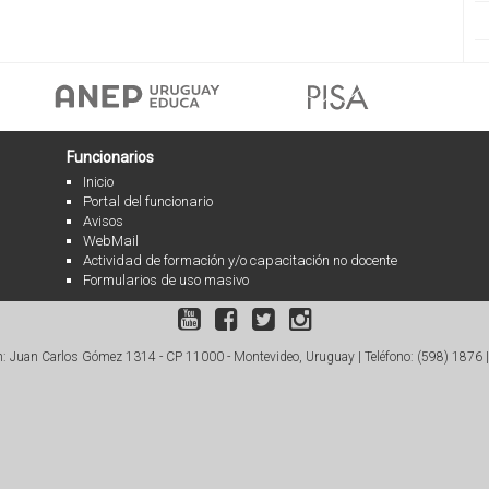
Funcionarios
Inicio
Portal del funcionario
Avisos
WebMail
Actividad de formación y/o capacitación no docente
Formularios de uso masivo
: Juan Carlos Gómez 1314 - CP 11000 - Montevideo, Uruguay |
Teléfono: (598) 1876