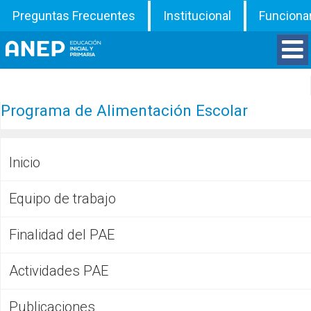
Preguntas Frecuentes
Institucional
Funciona
Divisiones
Programa de Alimentación Escolar
Departamentos
Inicio
Inspecciones
Equipo de trabajo
Programas
Finalidad del PAE
ATD
Actividades PAE
Documentos
Publicaciones