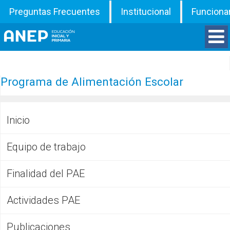
Preguntas Frecuentes
Institucional
Funciona
Divisiones
Programa de Alimentación Escolar
Departamentos
Inicio
Inspecciones
Equipo de trabajo
Programas
Finalidad del PAE
ATD
Actividades PAE
Documentos
Publicaciones