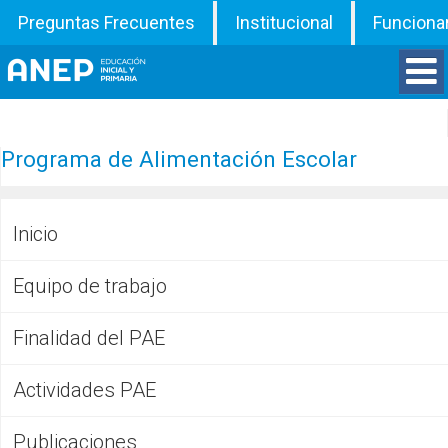
Preguntas Frecuentes
Institucional
Funciona
Divisiones
Programa de Alimentación Escolar
Departamentos
Inicio
Inspecciones
Equipo de trabajo
Programas
Finalidad del PAE
ATD
Actividades PAE
Documentos
Publicaciones