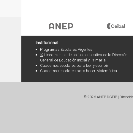
Institucional
Programas Escolares Vigentes
Lineamientos de política educativa de la Dirección
General de Educación Inicial y Primaria
Cuadernos escolares para leer y escribir
Cuadernos escolares para hacer Matemática
© 2026 ANEP DGEIP | Dirección