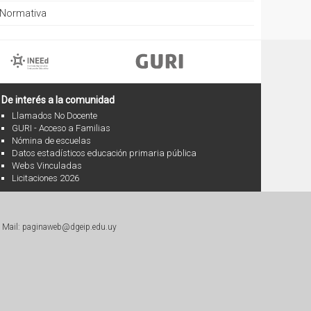
Normativa
De interés a la comunidad
Llamados No Docente
GURI - Acceso a Familias
Nómina de escuelas
Datos estadísticos educación primaria pública
Webs Vinculadas
Licitaciones 2026
|
Mail: paginaweb@dgeip.edu.uy