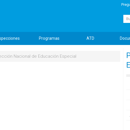
Preg
Busc
specciones
Programas
ATD
Docu
P
ección Nacional de Educación Especial
E