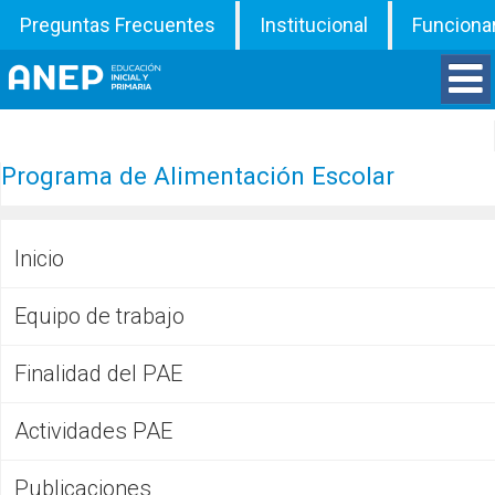
Preguntas Frecuentes
Institucional
Funciona
Divisiones
Programa de Alimentación Escolar
Departamentos
Inicio
Inspecciones
Equipo de trabajo
Programas
Finalidad del PAE
ATD
Actividades PAE
Documentos
Publicaciones