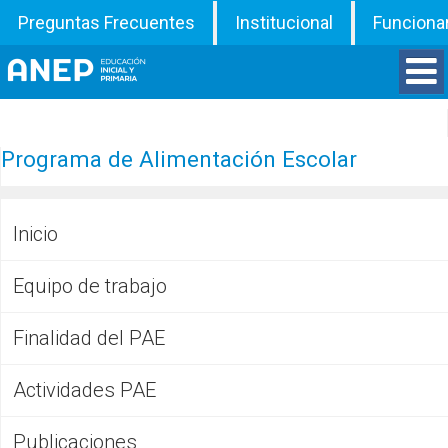
Preguntas Frecuentes
Institucional
Funciona
Divisiones
Programa de Alimentación Escolar
Departamentos
Inicio
Inspecciones
Equipo de trabajo
Programas
Finalidad del PAE
ATD
Actividades PAE
Documentos
Publicaciones