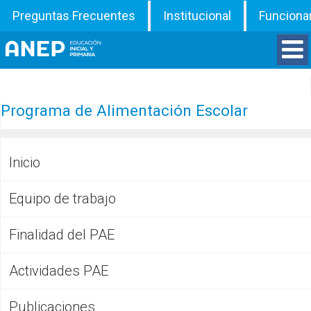
Preguntas Frecuentes
Institucional
Funciona
Divisiones
Programa de Alimentación Escolar
Departamentos
Inicio
Inspecciones
Equipo de trabajo
Programas
Finalidad del PAE
ATD
Actividades PAE
Documentos
Publicaciones