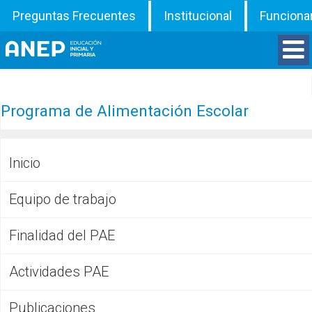
Preguntas Frecuentes
Institucional
Funciona
Divisiones
Programa de Alimentación Escolar
Departamentos
Inicio
Inspecciones
Equipo de trabajo
Programas
Finalidad del PAE
ATD
Actividades PAE
Documentos
Publicaciones