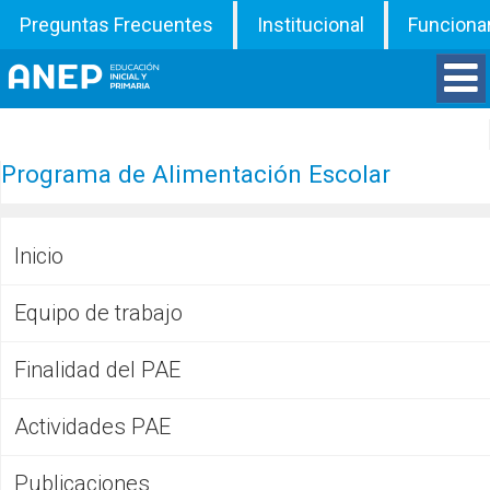
Preguntas Frecuentes
Institucional
Funciona
Divisiones
Programa de Alimentación Escolar
Departamentos
Inicio
Inspecciones
Equipo de trabajo
Programas
Finalidad del PAE
ATD
Actividades PAE
Documentos
Publicaciones