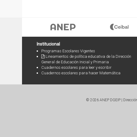
Institucional
Programas Escolares Vigentes
Lineamientos de política educativa de la Dirección
General de Educación Inicial y Primaria
Cuadernos escolares para leer y escribir
Cuadernos escolares para hacer Matemática
© 2026 ANEP DGEIP | Dirección