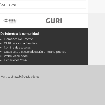
Normativa
De interés a la comunidad
Llamados No Docente
GURI - Acceso a Familias
Nómina de escuelas
Datos estadísticos educación primaria pública
Webs Vinculadas
Licitaciones 2026
|
Mail: paginaweb@dgeip.edu.uy