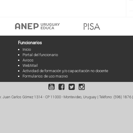
Funcionarios
Inicio
Portal del funcionario
Avisos
WebMail
Actividad de formación y/o capacitación no docente
Formularios de uso masivo
: Juan Carlos Gómez 1314 - CP 11000 - Montevideo, Uruguay |
Teléfono: (598) 1876