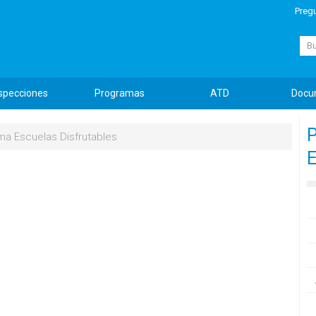
Preg
Busc
specciones
Programas
ATD
Docu
P
ma Escuelas Disfrutables
E