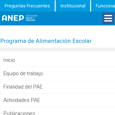
Preguntas Frecuentes
Institucional
Funciona
Divisiones
Programa de Alimentación Escolar
Departamentos
Inicio
Inspecciones
Equipo de trabajo
Programas
Finalidad del PAE
ATD
Actividades PAE
Documentos
Publicaciones