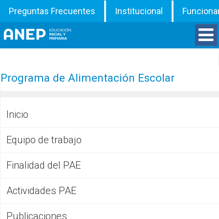
Preguntas Frecuentes
Institucional
Funciona
Divisiones
Programa de Alimentación Escolar
Departamentos
Inicio
Inspecciones
Equipo de trabajo
Programas
Finalidad del PAE
ATD
Actividades PAE
Documentos
Publicaciones