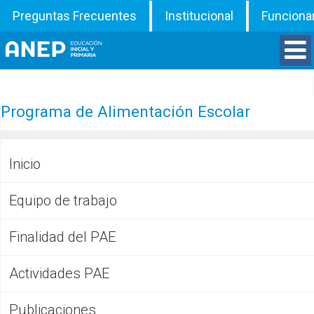
Preguntas Frecuentes
Institucional
Funciona
Divisiones
Programa de Alimentación Escolar
Departamentos
Inicio
Inspecciones
Equipo de trabajo
Programas
Finalidad del PAE
ATD
Actividades PAE
Documentos
Publicaciones