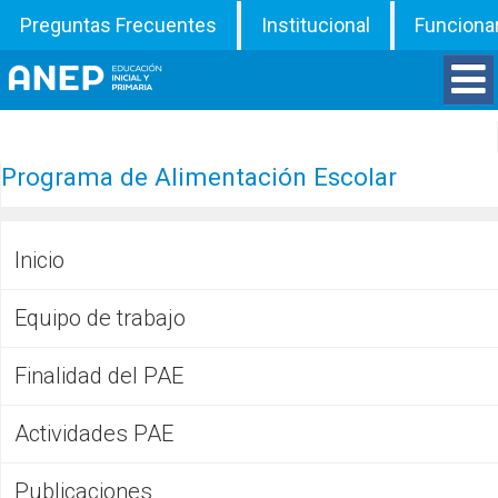
Preguntas Frecuentes
Institucional
Funciona
Divisiones
Programa de Alimentación Escolar
Departamentos
Inicio
Inspecciones
Equipo de trabajo
Programas
Finalidad del PAE
ATD
Actividades PAE
Documentos
Publicaciones