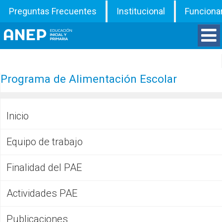
Preguntas Frecuentes
Institucional
Funciona
Divisiones
Programa de Alimentación Escolar
Departamentos
Inicio
Inspecciones
Equipo de trabajo
Programas
Finalidad del PAE
ATD
Actividades PAE
Documentos
Publicaciones