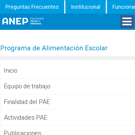
Preguntas Frecuentes
Institucional
Funciona
Divisiones
Programa de Alimentación Escolar
Departamentos
Inicio
Inspecciones
Equipo de trabajo
Programas
Finalidad del PAE
ATD
Actividades PAE
Documentos
Publicaciones