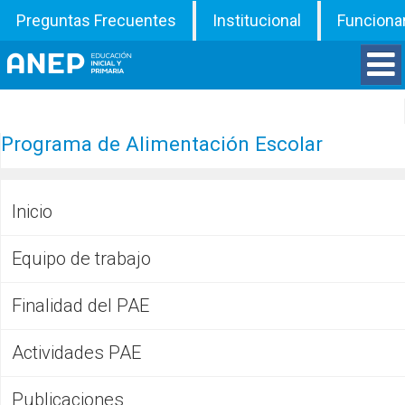
Preguntas Frecuentes
Institucional
Funciona
Divisiones
Programa de Alimentación Escolar
Departamentos
Inicio
Inspecciones
Equipo de trabajo
Programas
Finalidad del PAE
ATD
Actividades PAE
Documentos
Publicaciones