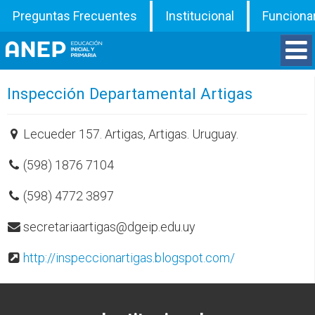
Preguntas Frecuentes
Institucional
Funciona
Divisiones
Inspección Departamental Artigas
Departamentos
Lecueder 157. Artigas, Artigas. Uruguay.
(598) 1876 7104
Inspecciones
(598) 4772 3897
Programas
secretariaartigas@dgeip.edu.uy
ATD
http://inspeccionartigas.blogspot.com/
Documentos