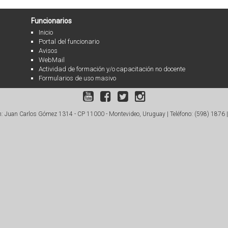
Funcionarios
Inicio
Portal del funcionario
Avisos
WebMail
Actividad de formación y/o capacitación no docente
Formularios de uso masivo
: Juan Carlos Gómez 1314 - CP 11000 - Montevideo, Uruguay |
Teléfono: (598) 1876