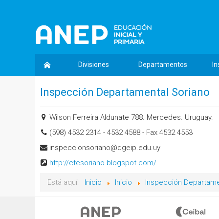
Divisiones
Departamentos
In
Inspección Departamental Soriano
Wilson Ferreira Aldunate 788. Mercedes. Uruguay.
(598) 4532 2314 - 4532 4588 - Fax 4532 4553
inspeccionsoriano@dgeip.edu.uy
http://ctesoriano.blogspot.com/
Está aquí:
Inicio
Inicio
Inspección Departame