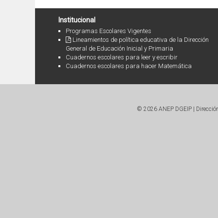
Institucional
Programas Escolares Vigentes
Lineamientos de política educativa de la Dirección
General de Educación Inicial y Primaria
Cuadernos escolares para leer y escribir
Cuadernos escolares para hacer Matemática
© 2026 ANEP DGEIP | Dirección