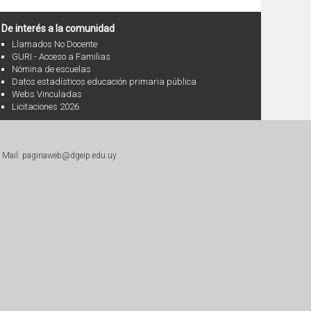
De interés a la comunidad
Llamados No Docente
GURI - Acceso a Familias
Nómina de escuelas
Datos estadísticos educación primaria pública
Webs Vinculadas
Licitaciones 2026
|
Mail: paginaweb@dgeip.edu.uy