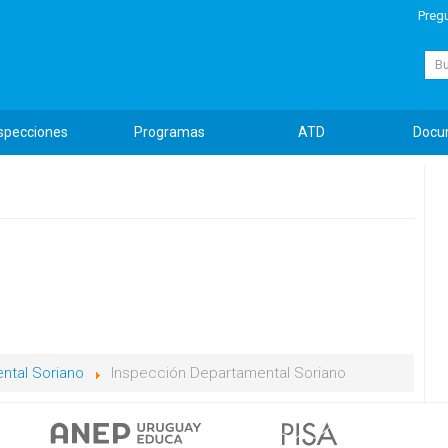
Preg
Busc
specciones
Programas
ATD
Docu
ntal Soriano
Inspección Departamental Soriano