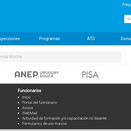
Preg
Busc
specciones
Programas
ATD
Docu
ntal Rocha
Funcionarios
Inicio
Portal del funcionario
Avisos
WebMail
Actividad de formación y/o capacitación no docente
Formularios de uso masivo