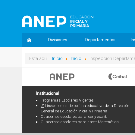
Divisiones
Departamentos
In
Está aquí:
Inicio
Inicio
Inspección Departame
Institucional
Programas Escolares Vigentes
Lineamientos de política educativa de la Dirección
General de Educación Inicial y Primaria
Cuadernos escolares para leer y escribir
Cuadernos escolares para hacer Matemática