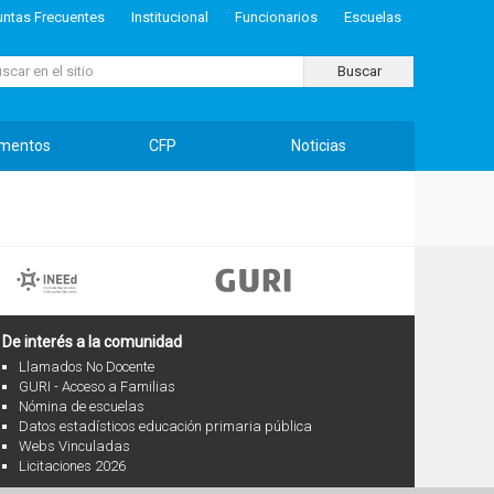
untas Frecuentes
Institucional
Funcionarios
Escuelas
ar...
Buscar
mentos
CFP
Noticias
De interés a la comunidad
Llamados No Docente
GURI - Acceso a Familias
Nómina de escuelas
Datos estadísticos educación primaria pública
Webs Vinculadas
Licitaciones 2026