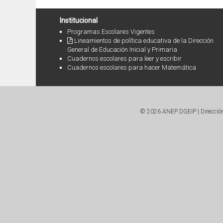
Institucional
Programas Escolares Vigentes
Lineamientos de política educativa de la Dirección
General de Educación Inicial y Primaria
Cuadernos escolares para leer y escribir
Cuadernos escolares para hacer Matemática
© 2026 ANEP DGEIP | Dirección