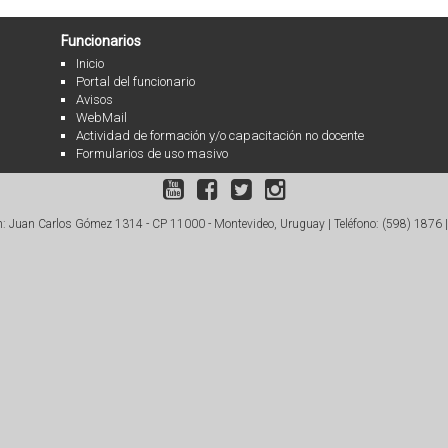
Funcionarios
Inicio
Portal del funcionario
Avisos
WebMail
Actividad de formación y/o capacitación no docente
Formularios de uso masivo
: Juan Carlos Gómez 1314 - CP 11000 - Montevideo, Uruguay |
Teléfono: (598) 1876