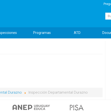
Preg
Busc
specciones
Programas
ATD
Docu
ntal Durazno
Inspección Departamental Durazno