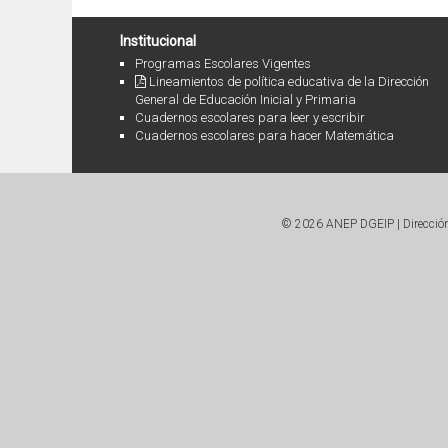
Institucional
Programas Escolares Vigentes
Lineamientos de política educativa de la Dirección
General de Educación Inicial y Primaria
Cuadernos escolares para leer y escribir
Cuadernos escolares para hacer Matemática
© 2026 ANEP DGEIP | Dirección