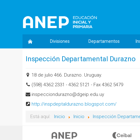
Divisiones
Departamentos
In
Inspección Departamental Durazno
18 de julio 466. Durazno. Uruguay.
(598) 4362 2331 - 4362 5121 - Fax 4362 5479
inspecciondurazno@dgeip.edu.uy
http://inspdeptaldurazno.blogspot.com/
Está aquí:
Inicio
Inicio
Inspección Departame