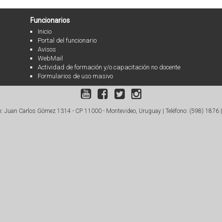
Funcionarios
Inicio
Portal del funcionario
Avisos
WebMail
Actividad de formación y/o capacitación no docente
Formularios de uso masivo
: Juan Carlos Gómez 1314 - CP 11000 - Montevideo, Uruguay |
Teléfono: (598) 1876