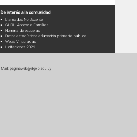
De interés a la comunidad
Llamados No Docente
GURI - Acceso a Familias
Nómina de escuelas
Datos estadísticos educación primaria pública
Webs Vinculadas
Licitaciones 2026
|
Mail: paginaweb@dgeip.edu.uy