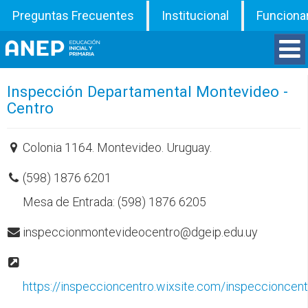
Preguntas Frecuentes
Institucional
Funciona
Divisiones
Inspección Departamental Montevideo -
Centro
Departamentos
Colonia 1164. Montevideo. Uruguay.
Inspecciones
(598) 1876 6201
Programas
Mesa de Entrada: (598) 1876 6205
inspeccionmontevideocentro@dgeip.edu.uy
ATD
Documentos
https://inspeccioncentro.wixsite.com/inspeccioncent