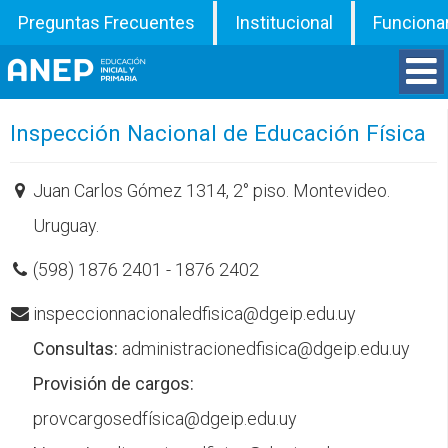
Preguntas Frecuentes
Institucional
Funciona
Divisiones
Inspección Nacional de Educación Física
Departamentos
Juan Carlos Gómez 1314, 2° piso. Montevideo.
Uruguay.
Inspecciones
(598) 1876 2401 - 1876 2402
Programas
inspeccionnacionaledfisica@dgeip.edu.uy
ATD
Consultas:
administracionedfisica@dgeip.edu.uy
Provisión de cargos:
Documentos
provcargosedfísica@dgeip.edu.uy