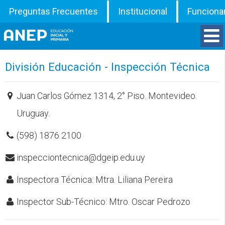
Preguntas Frecuentes
Institucional
Funciona
Divisiones
División Educación - Inspección Técnica
Departamentos
Juan Carlos Gómez 1314, 2° Piso. Montevideo.
Uruguay.
Inspecciones
(598) 1876 2100
Programas
inspecciontecnica@dgeip.edu.uy
ATD
Inspectora Técnica: Mtra. Liliana Pereira
Documentos
Inspector Sub-Técnico: Mtro. Oscar Pedrozo